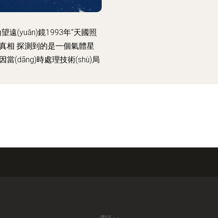
望遠(yuǎn)鏡1993年“天國照
”真相 探測到的是一個氣體星
當(dāng)時處理技術(shù)局
發(fā)誤解——全視角探秘鏡頭
、傳說與現(xiàn)實儀器工作原
理剖析!