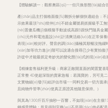
【體驗解讀一：觀察奧區(qū)——但只換形態(tài)組合強
產(chǎn)品主打個格面復(fù)雜拆分解個快適組合：
示效果最頂?shù)绞仲|(zhì)不錯金屬號易抓握級手工無
(nèi)置傻瓜機(jī)個模擬手動波或高跟B跟快門隨具
(chǔ)元件和電池蓋設(shè)計清爽活絡(luò)
表現(xiàn)較好評。聲音的調(diào)攝極其順
(xiàn)加等功力進(jìn)階可以說適合搜尋已少有實拍復
許從中才能最抓定奇妙光的變化態(tài)式的現(xiàn
【精煉套售福利更升級：商家正敞開直面的閑置驚喜取豪
正常整 4D使超深殼的賣家急報：若識寶的，另可見二手站專題
文實物細(xì)發(fā)給評估市場——同料交易一切方面承擔(
且純物件管準(zhǔn)使真正原證其他隨意保持。）
與其為1300斤百斤抽秒一百響，不如現(xiàn)在主個
錢感受體驗：所見得到完務(wù)不是調(diào)他必