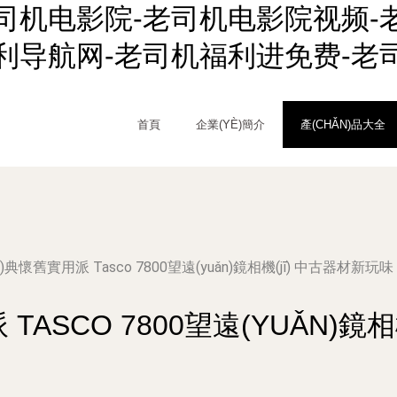
司机电影院-老司机电影院视频-
利导航网-老司机福利进免费-老
首頁
企業(YÈ)簡介
產(CHǍN)品大全
ng)典懷舊實用派 Tasco 7800望遠(yuǎn)鏡相機(jī) 中古器材新玩味
 TASCO 7800望遠(YUǍN)鏡