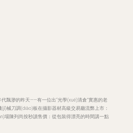
飄渺的昨天——有一位出“光學(xué)清倉”實惠的老
)機(jī)械刀調(diào)板在攝影器材高級交易廳流弊上市：
門現(xiàn)場陳列尚按秒讀售價：從包裝得漂亮的時間講一點