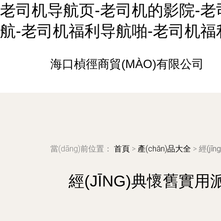
老司机导航页-老司机的影院-老
航-老司机福利导航啪-老司机福
海口楨徑商貿(MÀO)有限公司
當(dāng)前位置：
首頁
>
產(chǎn)品大全
>
經(jī
經(JĪNG)典懷舊實用派