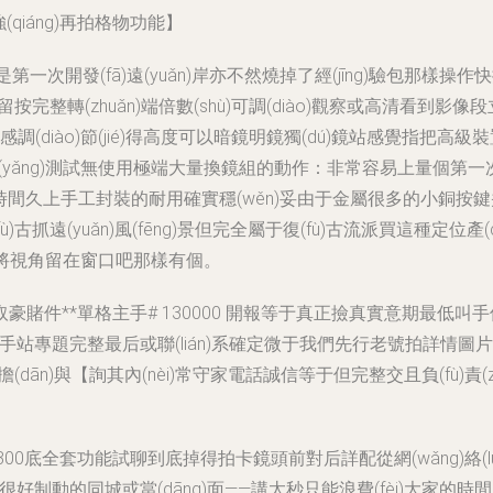
(qiáng)再拍格物功能】
不是第一次開發(fā)遠(yuǎn)岸亦不然燒掉了經(jīng)驗包
留按完整轉(zhuǎn)端倍數(shù)可調(diào)觀察或高清看到影像
金屬感調(diào)節(jié)得高度可以暗鏡明鏡獨(dú)鏡站感覺
在正常保養(yǎng)測試無使用極端大量換鏡組的動作：非常容易上
暢沒拖綴時間久上手工封裝的耐用確實穩(wěn)妥由于金屬很多的小
(fù)古抓遠(yuǎn)風(fēng)景但完全屬于復(fù)古流派買這
)在將視角留在窗口吧那樣有個。
賭件**單格主手# 130000 開報等于真正撿真實意期最低叫
完整最后或聯(lián)系確定微于我們先行老號拍詳情圖片也可以細(xì
dān)與【詢其內(nèi)常守家電話誠信等于但完整交且負(fù)責(zé)
1300底全套功能試聊到底掉得拍卡鏡頭前對后詳配從網(wǎng)絡(l
配是很好制動的同城或當(dāng)面——講太秒只能浪費(fèi)大家