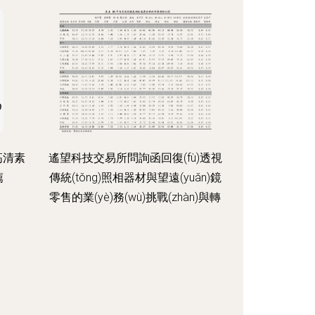
高清素
遙望科技交易所問詢函回復(fù)透視
薦
傳統(tǒng)照相器材與望遠(yuǎn)鏡
零售的業(yè)務(wù)挑戰(zhàn)與轉
(zhuǎn)型路徑