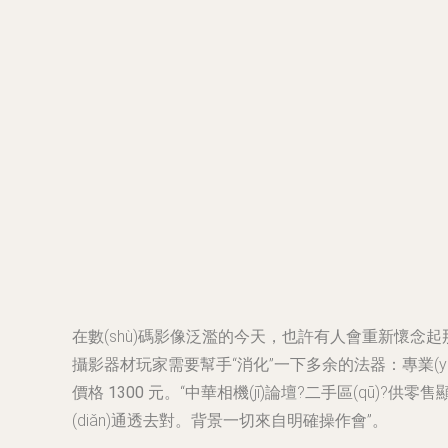
在數(shù)碼影像泛濫的今天，也許有人會重新懷念起
攝影器材玩家需要幫手“消化”一下多余的法器：專業(yè)成色尚
價格 1300 元
。“中華相機(jī)論壇?二手區(qū)?供
(diǎn)通透去對。背景一切來自明確操作會”。