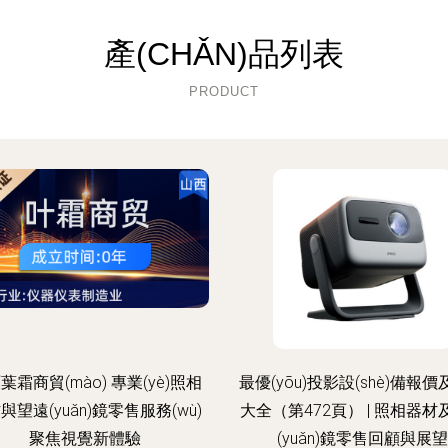
產(CHǍN)品列表
PRODUCT
葉霜商貿(mào) 專業(yè)照相
最優(yōu)投影設(shè)備報
與望遠(yuǎn)鏡零售服務(wù)
大全（第472頁） | 照相器材
聚焦視覺新體驗
(yuǎn)鏡零售回顧與展