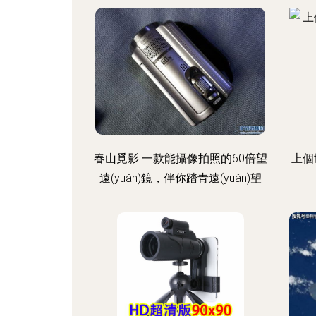
春山覓影 一款能攝像拍照的60倍望
上個
遠(yuǎn)鏡，伴你踏青遠(yuǎn)望