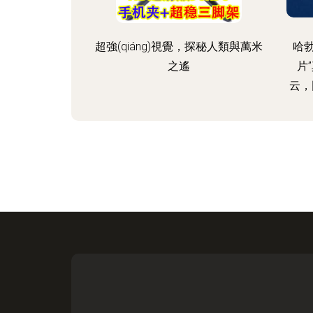
超強(qiáng)視覺，探秘人類與萬米
哈勃
之遙
片
云，因
限引
背景