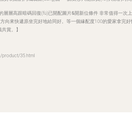
ū)的層層高跟暗碼回復(fù)已開
配圖片&開新位條件 非常值得一次上
正方向
來快遞原坐完好地給同好。等一個緣配度100的愛家拿完
緣識共賞。】
roduct/35.html