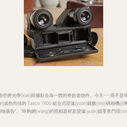
那些將光學(xué)與攝影合為一體的奇妙老物件。今天——而不是年代
佳的 Tasco 7800 組合式望遠(yuǎn)鏡數(shù)碼相機(jī
零售顯物廣告”。“咔夠網(wǎng)的照相器材及望遠(yuǎn)鏡零售