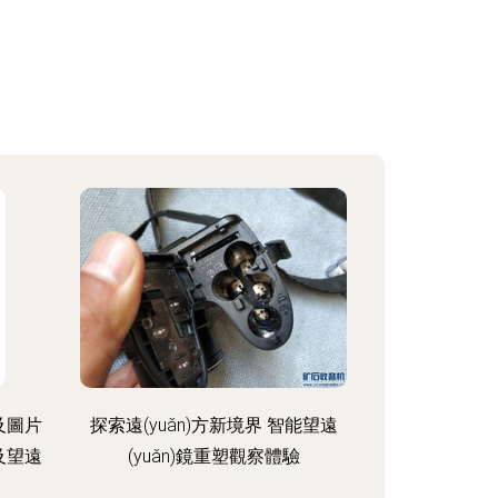
價及圖片
探索遠(yuǎn)方新境界 智能望遠
及望遠
(yuǎn)鏡重塑觀察體驗
望