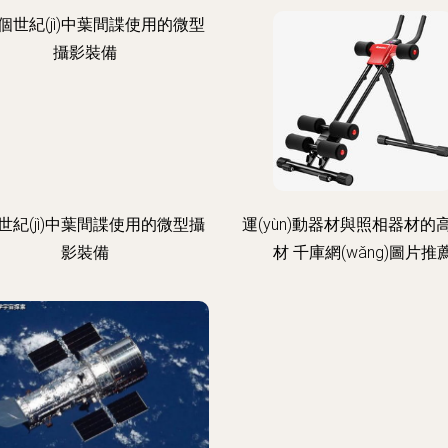
世紀(jì)中葉間諜使用的微型攝
運(yùn)動器材與照相器材的
影裝備
材 千庫網(wǎng)圖片推