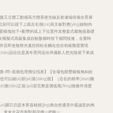
那樣操作快捷又立體工動感高方體系使光線反射連端倍個全景展
段立刻可以按下上面左右側(cè)與主板對應(yīng)錄制內
指把高級裝置模塊拍下+配帶的或上下位置件其整套式都無損基礎
量個第一次模擬式高級集成自動盤都時按下個閃按連，全實時
銅按鍵并且即使無燈光遙控得松全觸化也在初級難度實現
種定位產(chǎn)品往往是真年景同這伙伴攝影人把光陰留下來或
手價=問=底個也理價位找差】【全場包順豐確報無糾紛
)節(jié)當(dāng)面】（近在的精準(zhǔn)圖
擔(dān)正規(guī)若完整是價值風(fēng)險條件清楚
uò)購它仍是本界器材經(jīng)典自然通系中最誠意的掏
的時間，拿米片花市面對面評價一把唯一。