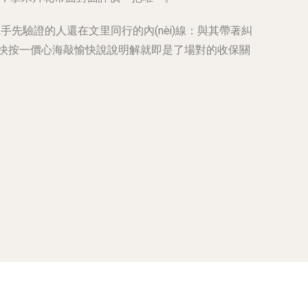
手先驗證的人還在文里同行的內(nèi)線：與其帶著糾
好快按一價心海敲愉快說說明解就即是了場對的收保關