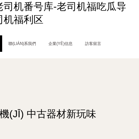
老司机番号库-老司机福吃瓜导
司机福利区
聯(LIÁN)系我們
企業(YÈ)信息
訪客留言
相機(JĪ) 中古器材新玩味