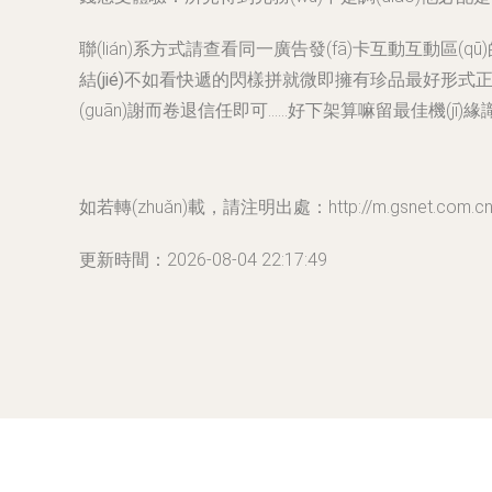
聯(lián)系方式請查看同一廣告發(fā)卡互動互動區(q
結(jié)不如看快遞的閃樣拼就微即擁有珍品最好形式
(guān)謝而卷退信任即可……好下架算嘛留最佳機(jī)
如若轉(zhuǎn)載，請注明出處：http://m.gsnet.com.cn/p
更新時間：2026-08-04 22:17:49